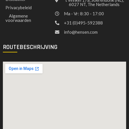
't Winkel 17a, Soerendonk (NL),
6027 NT, The Netherlands
Privacybeleid
Ma - Vr: 8:30 - 17:00
Algemene
voorwaarden
+31 (0)495-592388
info@hensen.com
ROUTEBESCHRIJVING