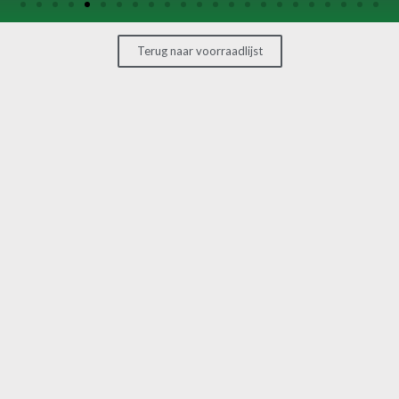
OVERIGE
MACHINES
Terug naar voorraadlijst
CONTACT
MACHINE
VERKOPEN