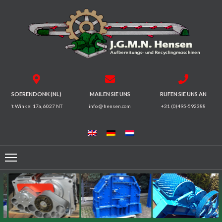
HOME
BRECHER
SIEBMASCHINEN
SOERENDONK (NL)
MAILEN SIE UNS
RUFEN SIE UNS AN
't Winkel 17a, 6027 NT
info @ hensen.com
+31 (0)495-592388
MAGNETSYSTEME
FÖRDERRINNEN
FÖRDERBÄNDER
ELEKTROMOTOREN
/
GETRIEBE