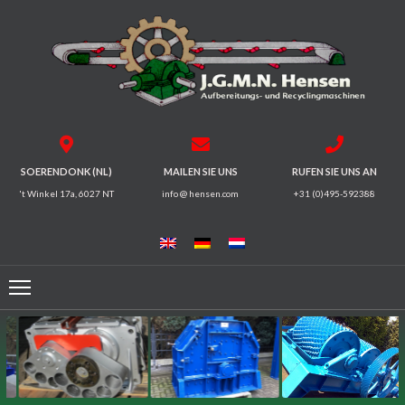
HOME
BRECHER
SIEBMASCHINEN
SOERENDONK (NL)
MAILEN SIE UNS
RUFEN SIE UNS AN
't Winkel 17a, 6027 NT
info @ hensen.com
+31 (0)495-592388
MAGNETSYSTEME
FÖRDERRINNEN
FÖRDERBÄNDER
ELEKTROMOTOREN
/
GETRIEBE