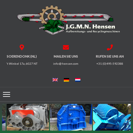
HOME
BRECHER
SIEBMASCHINEN
SOERENDONK (NL)
MAILEN SIE UNS
RUFEN SIE UNS AN
't Winkel 17a, 6027 NT
info @ hensen.com
+31 (0)495-592388
MAGNETSYSTEME
FÖRDERRINNEN
FÖRDERBÄNDER
ELEKTROMOTOREN
/
GETRIEBE