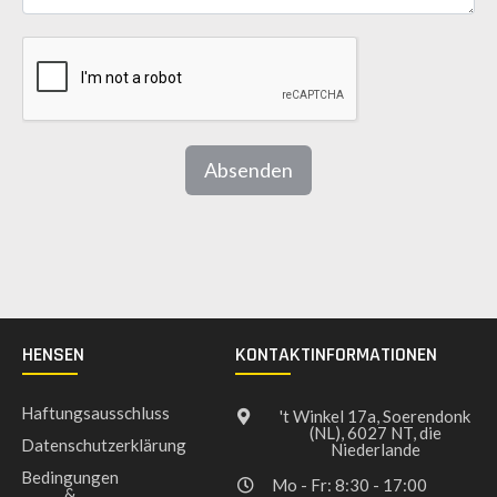
Absenden
HENSEN
KONTAKTINFORMATIONEN
Haftungsausschluss
't Winkel 17a, Soerendonk
(NL), 6027 NT, die
Datenschutzerklärung
Niederlande
Bedingungen
Mo - Fr: 8:30 - 17:00
&