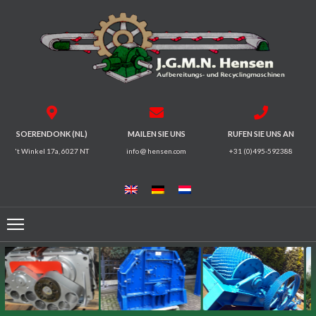
HOME
BRECHER
SIEBMASCHINEN
SOERENDONK (NL)
MAILEN SIE UNS
RUFEN SIE UNS AN
't Winkel 17a, 6027 NT
info @ hensen.com
+31 (0)495-592388
MAGNETSYSTEME
FÖRDERRINNEN
FÖRDERBÄNDER
ELEKTROMOTOREN
/
GETRIEBE