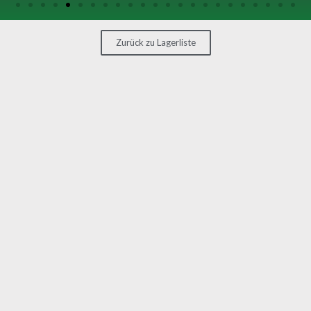
SONSTIGE
MASCHINEN
Zurück zu Lagerliste
KONTAKT
MASCHINE
VERKAUFEN