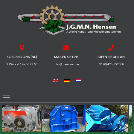
HOME
BRECHER
SIEBMASCHINEN
SOERENDONK (NL)
MAILEN SIE UNS
RUFEN SIE UNS AN
't Winkel 17a, 6027 NT
info @ hensen.com
+31 (0)495-592388
MAGNETSYSTEME
FÖRDERRINNEN
FÖRDERBÄNDER
ELEKTROMOTOREN
/
GETRIEBE