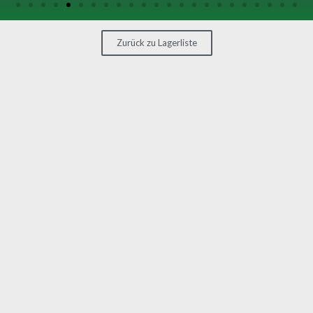
SONSTIGE
MASCHINEN
Zurück zu Lagerliste
KONTAKT
MASCHINE
VERKAUFEN