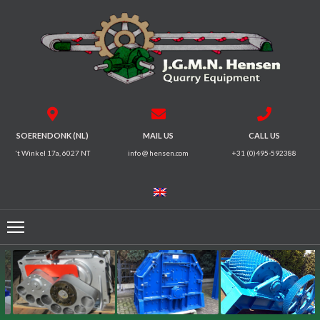
HOME
CRUSHERS
VIBRATING
SOERENDONK (NL)
MAIL US
CALL US
SCREENS
't Winkel 17a, 6027 NT
info @ hensen.com
+31 (0)495-592388
MAGNETIC
SYSTEMS
FEEDERS
CONVEYORS
ELECTRICAL
MOTORS