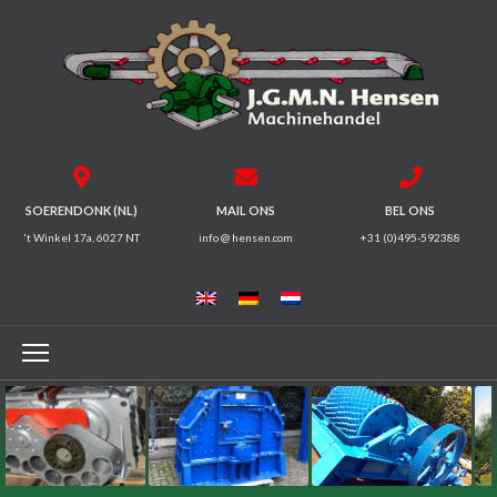
HOME
BREKERS
ZEEFMACHINES
SOERENDONK (NL)
MAIL ONS
BEL ONS
't Winkel 17a, 6027 NT
info @ hensen.com
+31 (0)495-592388
MAGNEET
SYSTEMEN
TRILGOTEN
TRANSPORTBANDEN
ELEKTROMOTOREN
TANDWIELKASTEN