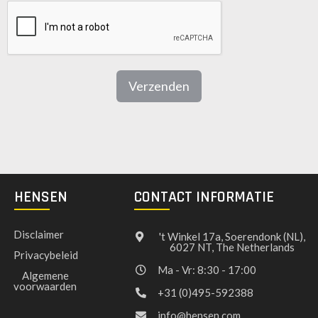
Verzenden
HENSEN
CONTACT INFORMATIE
Disclaimer
't Winkel 17a, Soerendonk (NL),
6027 NT, The Netherlands
Privacybeleid
Ma - Vr: 8:30 - 17:00
Algemene
voorwaarden
+31 (0)495-592388
info@hensen.com