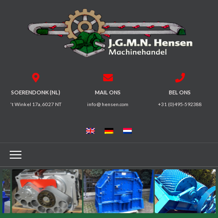
HOME
BREKERS
ZEEFMACHINES
SOERENDONK (NL)
MAIL ONS
BEL ONS
't Winkel 17a, 6027 NT
info @ hensen.com
+31 (0)495-592388
MAGNEET
SYSTEMEN
TRILGOTEN
TRANSPORTBANDEN
ELEKTROMOTOREN
TANDWIELKASTEN