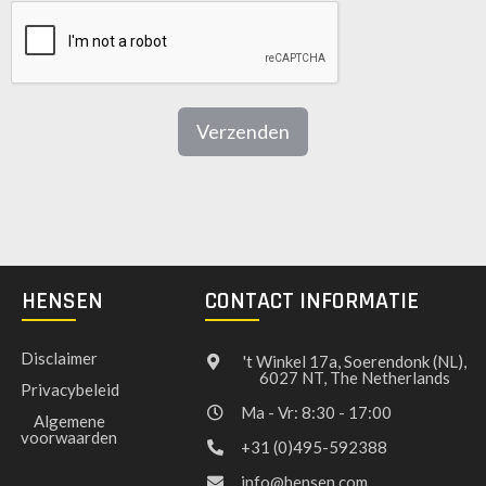
Verzenden
HENSEN
CONTACT INFORMATIE
Disclaimer
't Winkel 17a, Soerendonk (NL),
6027 NT, The Netherlands
Privacybeleid
Ma - Vr: 8:30 - 17:00
Algemene
voorwaarden
+31 (0)495-592388
info@hensen.com