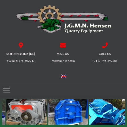
HOME
CRUSHERS
VIBRATING
SOERENDONK (NL)
MAIL US
CALL US
SCREENS
't Winkel 17a, 6027 NT
info @ hensen.com
+31 (0)495-592388
MAGNETIC
SYSTEMS
FEEDERS
CONVEYORS
ELECTRICAL
MOTORS