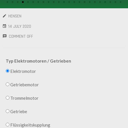
/
GEARS
HENSEN
OTHER
14 JULY 2020
MACHINERY
COMMENT OFF
CONTACT
SELL
Typ Elektromotoren / Getrieben
EQUIPMENT
Elektromotor
Getriebemotor
Trommelmotor
Getriebe
Flüssigkeitskupplung